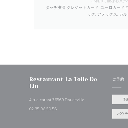
ご利用可能なお支払
タッチ決済 クレジットカード, ユーロカード /マ
ック, アメックス, カ
Restaurant La Toile De
ご予約
Lin
((新しいウィンドウで開き
4 rue carnot 76560 Doudeville
予
02 35 96 50 56
バウ