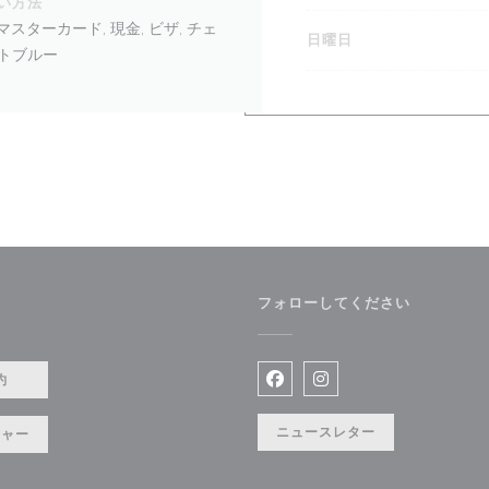
い方法
スターカード, 現金, ビザ, チェ
日曜日
ルトブルー
フォローしてください
ます))
約
Facebook ((新しいウィン
Instagram ((新
ニュースレター
チャー