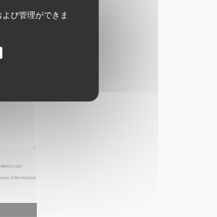
および管理ができま
idents can
 more information