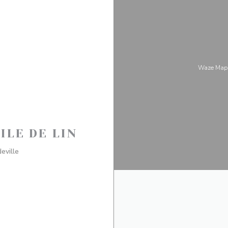
Waze M
ILE DE LIN
((新しいウィンドウで開きます))
eville