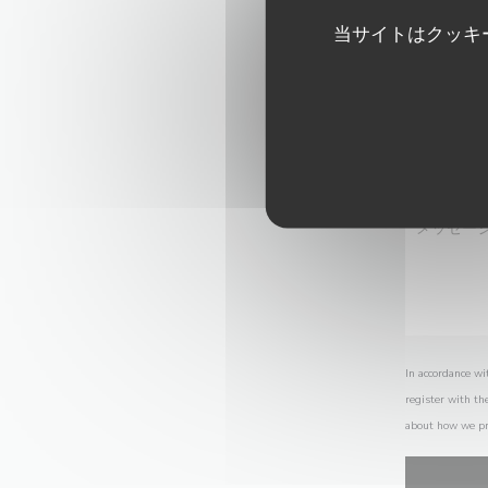
当サイトはクッキ
In accordance wi
register with th
about how we pr