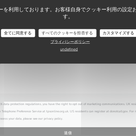
お問い合わせはこちら
ーを利用しております。お客様自身でクッキー利用の設定
以下のフォームにご記入ください。
す。
RESTAURANT LA TOILE DE LIN
全てに同意する
すべてのクッキーを拒否する
カスタマイズする
プライバシーポリシー
undefined
th data protection regulations, you have the right to opt out of marketing communications. UK res
e Telephone Preference Service at
tpsonline.org.uk
. US residents can register at
donotcall.gov
. For
ocess your data, please see our
privacy policy
.