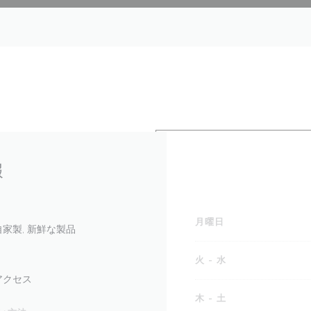
報
月曜日
家製, 新鮮な製品
火
-
水
ーアクセス
木
-
土