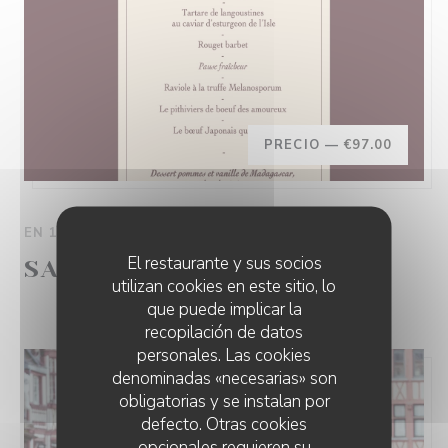
PRECIO —
€97.00
EN 14/02/2026 DE LAS 19H00 HASTA LAS 21H00
El restaurante y sus socios
SAINT VALENTIN 2026
utilizan cookies en este sitio, lo
que puede implicar la
recopilación de datos
personales. Las cookies
denominadas «necesarias» son
obligatorias y se instalan por
defecto. Otras cookies
opcionales requieren su