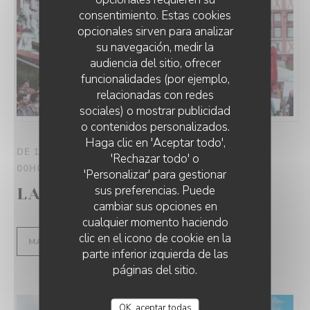
consentimiento. Estas cookies
opcionales sirven para analizar
su navegación, medir la
audiencia del sitio, ofrecer
funcionalidades (por ejemplo,
relacionadas con redes
sociales) o mostrar publicidad
o contenidos personalizados.
RESTAURANT LA TOILE DE LIN
Haga clic en 'Aceptar todo',
DE 11/10/2025 HASTA LAS 12/10/2025 DE LAS
'Rechazar todo' o
00H00 HASTA LAS 00H00
'Personalizar' para gestionar
sus preferencias. Puede
LA FÊTE DU VENTRE
cambiar sus opciones en
cualquier momento haciendo
clic en el icono de cookie en la
((ABRE EN UNA NUEVA VENTANA))
MÁS INFORMACIÓN
parte inferior izquierda de las
páginas del sitio.
OK, aceptar todas