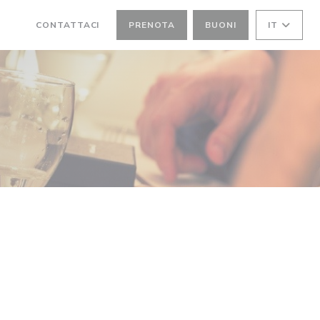
CONTATTACI
PRENOTA
BUONI
IT
((APRE UNA NUOVA FINESTRA))
((APRE UNA NUOVA FINESTRA))