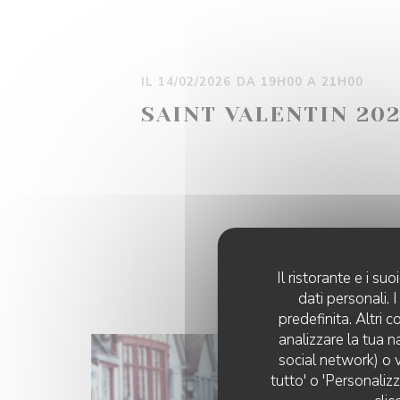
IL 14/02/2026 DA 19H00 A 21H00
SAINT VALENTIN 20
Il ristorante e i s
dati personali.
predefinita. Altri 
analizzare la tua n
social network) o v
tutto' o 'Personaliz