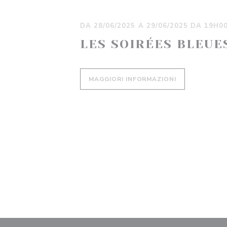
DA 28/06/2025 A 29/06/2025 DA 19H0
LES SOIRÉES BLEUE
((APRE UNA N
MAGGIORI INFORMAZIONI