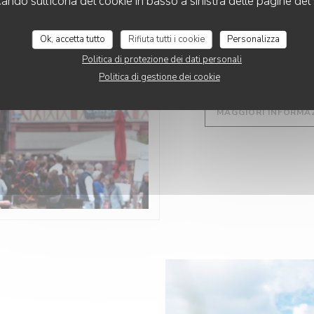
cando sull'icona del cookie in basso a sinistra delle pagine del 
DA 11/10/2025 A 12
Ok, accetta tutto
Rifiuta tutti i cookie
Personalizza
Politica di protezione dei dati personali
LA FÊTE D
Politica di gestione dei cookie
MAGGIORI INFORMA