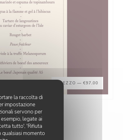
PREZZO —
€97.00
rtare la raccolta di
per impostazione
pzionali servono per
d esempio, legate ai
tta tutto', 'Rifiuta
 in qualsiasi momento