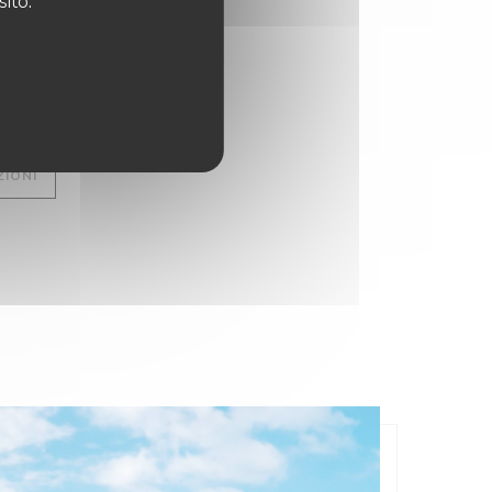
sito.
/10/2025 DA 00H00 A 00H00
U VENTRE
((APRE UNA NUOVA FINESTRA))
ZIONI