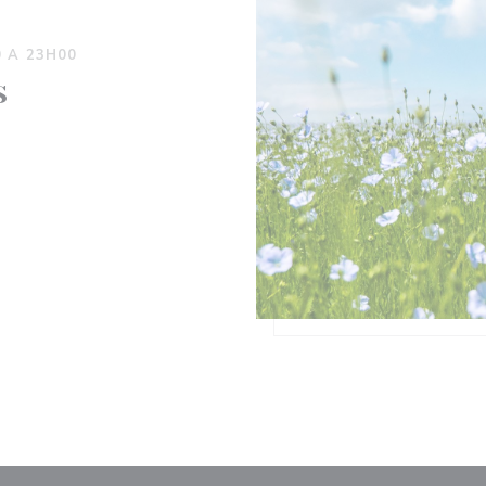
0 A 23H00
S
UOVA FINESTRA))