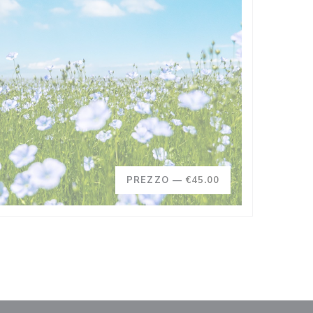
PREZZO —
€45.00