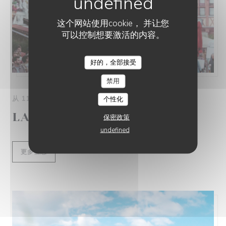
这个网站使用cookie， 并让您
可以控制想要激活的内容。
好的，全部接受
RESTAURANT LA TOILE DE LIN
禁用
从 11/10/2025 到 12/10/2025 从 00H00 到 00H00
个性化
LA FÊTE DU VENTRE
保密政策
undefined
((在新窗口中打开))
更多信息