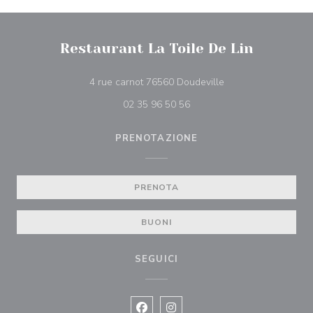
Restaurant La Toile De Lin
((apre una nuova fin
4 rue carnot 76560 Doudeville
02 35 96 50 56
PRENOTAZIONE
PRENOTA
BUONI
SEGUICI