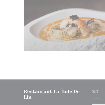
Restaurant La Toile De
预订
Lin